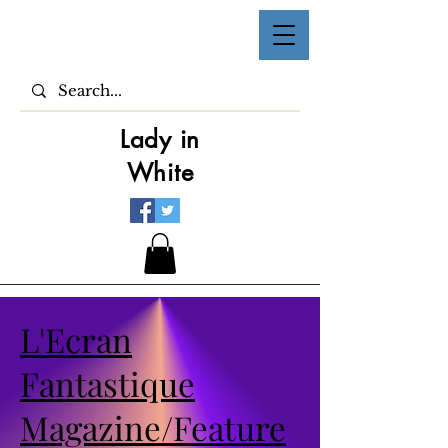
Lady in
White
L'Ecran
Fantastique
Magazine/Feature